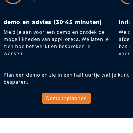
demo en advies (30-45 minuten)
inri
Meld je aan voor een demo en ontdek de
We ze
mogelijkheden van appHoreca. We laten je
afdel
zien hoe het werkt en bespreken je
basis
wensen.
voor 
Plan een demo en zie in een half uurtje wat je kunt
besparen.
Demo inplannen